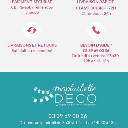
PAIEMENT SÉCURISÉ
LIVRAISON RAPIDE
CB, Paypal, virement ou
CLASSIQUE 48H-72H
chèque
Chronopost 24h
LIVRAISONS ET RETOURS
BESOIN D'AIDE ?
Satisfait ou remboursé
03 39 69 00
36
Du lundi au vendredi 8h30-
12h et 14-18h
03 39 69 00 36
Du lundi au vendredi de 8h30 à 12H et de 14h30 à 18h