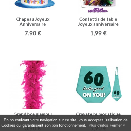
Chapeau Joyeux
Confettis de table
Anniversaire
Joyeux anniversaire
multicolore
7,90 €
1,99 €
Grand boa glamour
Cravate humoristique
fuchsia
âge 60
En poursuivant votre navigation sur ce site, vous acceptez l'utilisation de
Cookies qui garantissent son bon fonctionnement.
Plus d'infos
Fermer
3,90 €
5,90 €