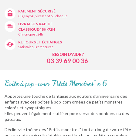
PAIEMENT SÉCURISÉ
CB, Paypal, virement ou chèque
LIVRAISON RAPIDE
CLASSIQUE 48H-72H
Chronopost 24h
RETOURS ET ÉCHANGES
Satisfait ou remboursé
BESOIN D'AIDE ?
03 39 69 00 36
Boîte à pop-corn "Petits Monstres" x 6
Apportez une touche de fantaisie aux goûters d'anniversaire des
enfants avec ces boîtes à pop-corn ornées de petits monstres
colorés et sympathiques.
Elles peuvent également s'utiliser pour servir des bonbons ou des
gâteaux.
Déclinez le thème des "Petits monstres" tout au long de votre fête
grâce à notre vaisselle jetable assortie, chapeaux, kits à cupcakes...