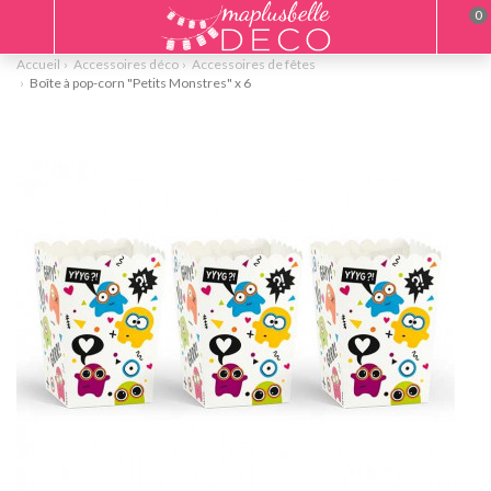
0
Accueil
Accessoires déco
Accessoires de fêtes
Boîte à pop-corn "Petits Monstres" x 6