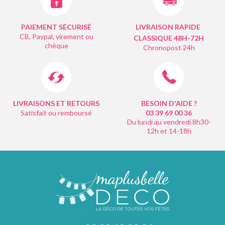
PAIEMENT SÉCURISÉ
LIVRAISON RAPIDE
CB, Paypal, virement ou
CLASSIQUE 48H-72H
chèque
Chronopost 24h
LIVRAISONS ET RETOURS
BESOIN D'AIDE ?
Satisfait ou remboursé
03 39 69 00
36
Du lundi au vendredi 8h30-
12h et 14-18h