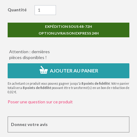
Quantité
EXPÉDITION SOUS 48-72H
OPTION LIVRAISON EXPRESS 24H
Attention : dernières
pièces disponibles !
AJOUTER AU PANIER
En achetant ce produit vous pouvez gagner jusqu'à
8
points de fidélité
. Votre panier
totalisera
8
points de fidélité
pouvant être transformé(s) en un bon de réduction de
0,02 €
.
Poser une question sur ce produit
Donnez votre avis