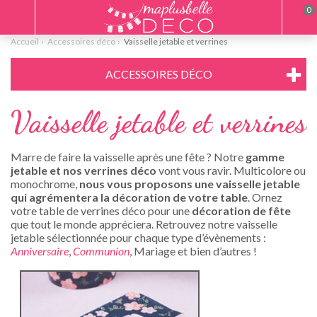
0
Accueil
Accessoires déco
Vaisselle jetable et verrines
ACCESSOIRES DÉCO
Vaisselle jetable et verrines
Marre de faire la vaisselle après une fête ? Notre
gamme
jetable et nos verrines déco
vont vous ravir. Multicolore ou
monochrome,
nous vous proposons une vaisselle jetable
qui agrémentera la décoration de
votre table
. Ornez
votre table de verrines déco pour une
décoration de fête
que tout le monde appréciera. Retrouvez notre vaisselle
jetable sélectionnée pour chaque type d’évènements :
Anniversaire
,
Communion
, Mariage et bien d’autres !