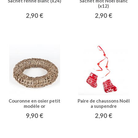
Sachet renne blanc (x24)
Sachet mot Noël blanc
(x12)
2,90 €
2,90 €
Couronne en osier petit
Paire de chaussons Noël
modèle or
a suspendre
9,90 €
2,90 €