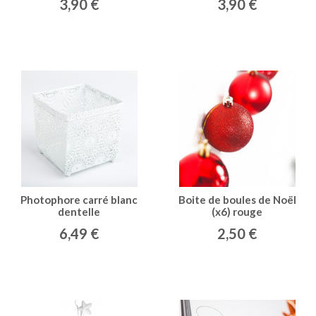
3,90 €
3,90 €
Photophore carré blanc
Boite de boules de Noël
dentelle
(x6) rouge
6,49 €
2,50 €