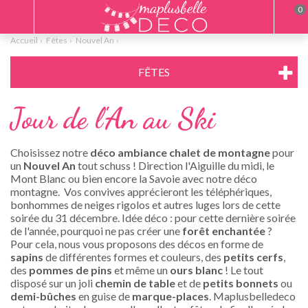
0
Accueil
Fêtes
Nouvel An
FÊTES
Jour de l'An au Ski
Choisissez notre
déco ambiance chalet de montagne
pour
un
Nouvel An
tout schuss ! Direction l'Aiguille du midi, le
Mont Blanc ou bien encore la Savoie avec notre déco
montagne. Vos convives apprécieront les téléphériques,
bonhommes de neiges rigolos et autres luges lors de cette
soirée du 31 décembre. Idée déco : pour cette dernière soirée
de l'année, pourquoi ne pas créer une
forêt enchantée
?
Pour cela, nous vous proposons des décos en forme de
sapins
de différentes formes et couleurs, des
petits cerfs
,
des
pommes de pins
et même un
ours blanc
! Le tout
disposé sur un joli
chemin de table
et de
petits bonnets
ou
demi-bûches
en guise de
marque-places
. Maplusbelledeco