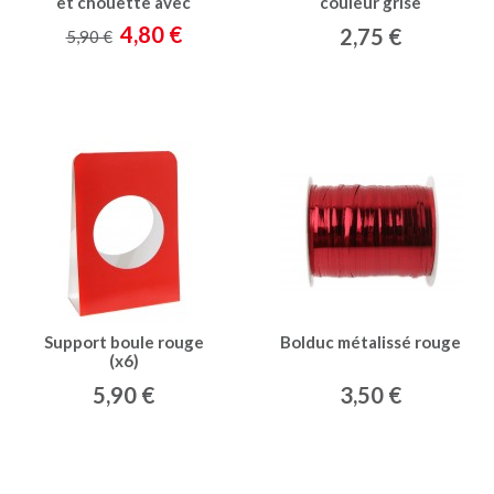
et chouette avec
couleur grise
pendentif coeur
4,80 €
2,75 €
5,90 €
Support boule rouge
Bolduc métalissé rouge
(x6)
5,90 €
3,50 €