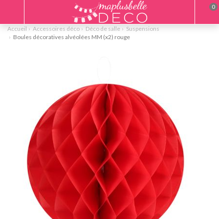
0
Accueil
Accessoires déco
Déco de salle
Suspensions
Boules décoratives alvéolées MM (x2) rouge