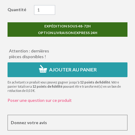
Quantité
EXPÉDITION SOUS 48-72H
OPTION LIVRAISON EXPRESS 24H
Attention : dernières
pièces disponibles !
AJOUTER AU PANIER
En achetant ce produit vous pouvez gagner jusqu'à
12
points de fidélité
. Votre
panier totalisera
12
points de fidélité
pouvant être transformé(s) en un bon de
réduction de
0,03 €
.
Poser une question sur ce produit
Donnez votre avis