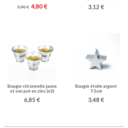
pendentif coeur
4,80 €
3,12 €
5,90 €
Bougie citronnelle jaune
Bougie étoile argent
et son pot en zinc (x3)
7.5cm
6,85 €
3,48 €