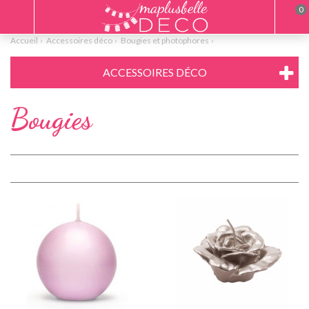
0
Accueil
Accessoires déco
Bougies et photophores
ACCESSOIRES DÉCO
Bougies