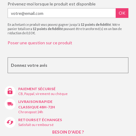
Prévenez-moi lorsque le produit est disponible
OK
En achetant ce produit vous pouvez gagner jusqu'à
12
points de fidélité
. Votre
panier totalisera
12
points de fidélité
pouvant être transformé(s) en un bon de
réduction de
0,03 €
.
Poser une question sur ce produit
Donnez votre avis
PAIEMENT SÉCURISÉ
CB, Paypal, virement ou chèque
LIVRAISON RAPIDE
CLASSIQUE 48H-72H
Chronopost 24h
RETOURS ET ÉCHANGES
Satisfait ou remboursé
BESOIN D'AIDE ?