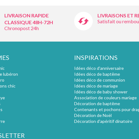
LIVRAISON RAPIDE
LIVRAISONS ET 
Satisfait ou rembou
CLASSIQUE 48H-72H
Chronopost 24h
MES
INSPIRATIONS
hic
Idées déco d'anniversaire
e lubéron
Idées déco de baptême
tro
Idées déco de communion
ions chic
Idées déco de mariage
Idées déco de baby shower
lye
Association de couleurs mariage
s
Décoration de baptême
s
Contenants et pochons pour dra
Décoration de Noël
rre
Décoration d'apéritif dinatoire
LETTER