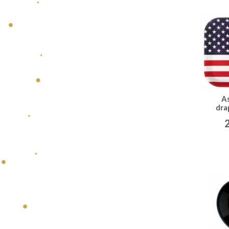
A
dra