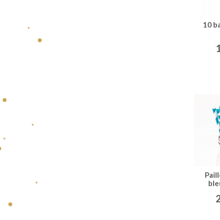
10 b
Pail
ble