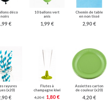
allons déco
10 ballons vert
Chemin de table
noirs
anis
en non tissé
turquoise
1,99 €
1,99 €
2,90 €
les rayures
Flutes à
Assiettes carton
ues (x20)
champagne kiwi
de couleur (x20)
(x8)
vert kiwi
1,80 €
2,90 €
4,20 €
4,20 €