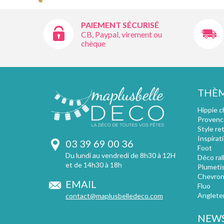
PAIEMENT SÉCURISÉ
CB, Paypal, virement ou
chèque
THÈ
Hippie c
Provenc
Style re
Inspirat
03 39 69 00 36
Foot
Du lundi au vendredi de 8h30 à 12H
Déco ral
et de 14h30 à 18h
Plumeti
Chevron
EMAIL
Fluo
Anglete
contact@maplusbelledeco.com
NEWS