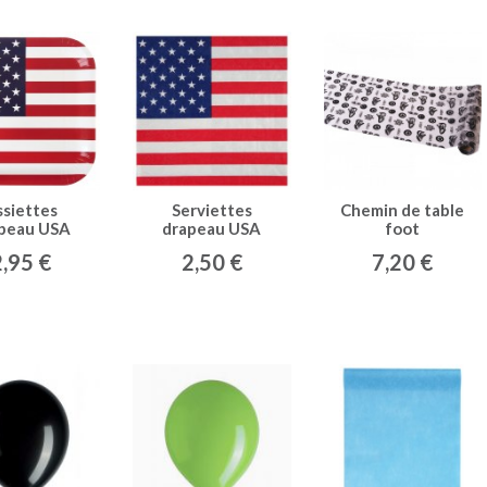
ssiettes
Serviettes
Chemin de table
peau USA
drapeau USA
foot
(x10)
(x20)
2,95 €
2,50 €
7,20 €