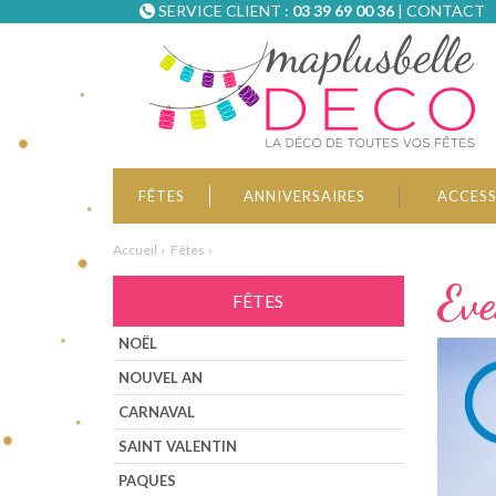
SERVICE CLIENT :
03 39 69 00 36
|
CONTACT
FÊTES
ANNIVERSAIRES
ACCESS
Accueil
Fêtes
Eve
FÊTES
NOËL
NOUVEL AN
CARNAVAL
SAINT VALENTIN
PAQUES