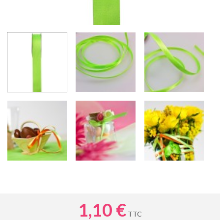
1,10 €
TTC