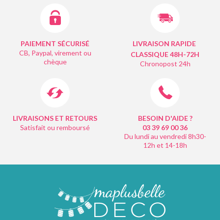
PAIEMENT SÉCURISÉ
LIVRAISON RAPIDE
CB, Paypal, virement ou
CLASSIQUE 48H-72H
chèque
Chronopost 24h
LIVRAISONS ET RETOURS
BESOIN D'AIDE ?
Satisfait ou remboursé
03 39 69 00
36
Du lundi au vendredi 8h30-
12h et 14-18h