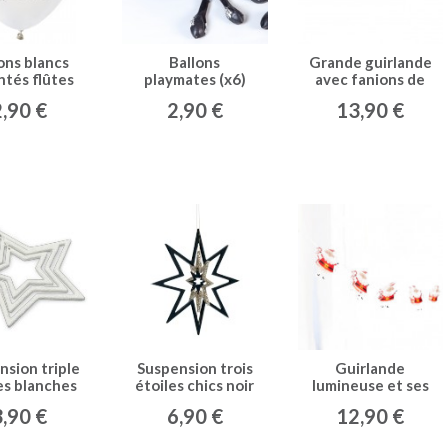
ons blancs
Ballons
Grande guirlande
ntés flûtes
playmates (x6)
avec fanions de
champagne
noir
Noël
2,90 €
2,90 €
13,90 €
(x8)
nsion triple
Suspension trois
Guirlande
es blanches
étoiles chics noir
lumineuse et ses
pailletées
et or
"Pères-Noël"
3,90 €
6,90 €
12,90 €
rigolos