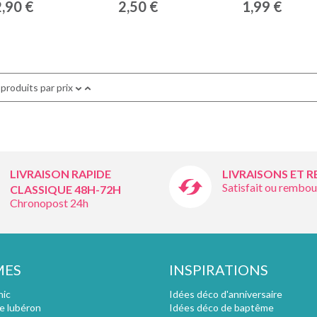
2,90 €
2,50 €
1,99 €
 produits par prix
LIVRAISON RAPIDE
LIVRAISONS ET 
Satisfait ou rembou
CLASSIQUE 48H-72H
Chronopost 24h
MES
INSPIRATIONS
hic
Idées déco d'anniversaire
e lubéron
Idées déco de baptême