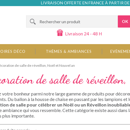
LIVRAISON OFFERTE EN FRANCE À PARTIR DE
OK
Livraison 24 - 48 H
OIRES DÉCO
THÈMES & AMBIANCES
EVÈNEME
coration de salle de réveillon, Noël et Nouvel an
oration de salle de réveillon,
 votre bonheur parmi notre large gamme de produits pour décorer 
s. Du ballon à la housse de chaise en passant par les lampions et l
ion de salle pour célébrer un Noël ou un Réveillon inoubliabl
e ambiance qui vous ressemble. Cette catégorie existe aussi dans 
s plus importante.