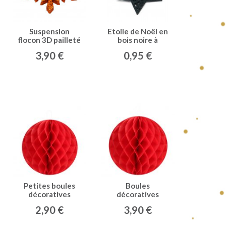
Suspension
Etoile de Noël en
flocon 3D pailleté
bois noire à
cuivre
suspendre 8 cm
3,90 €
0,95 €
Petites boules
Boules
décoratives
décoratives
alvéolées (x2)
alvéolées MM
2,90 €
3,90 €
rouges
(x2) rouge