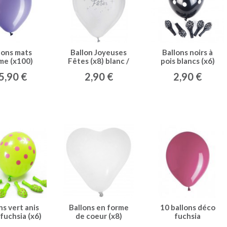
lons mats
Ballon Joyeuses
Ballons noirs à
me (x100)
Fêtes (x8) blanc /
pois blancs (x6)
argent
5,90 €
2,90 €
2,90 €
ns vert anis
Ballons en forme
10 ballons déco
 fuchsia (x6)
de coeur (x8)
fuchsia
blanc