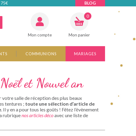
 75€
BLOG
0
Mon compte
Mon panier
NTS
COMMUNIONS
MARIAGES
 Noël et Nouvel an
votre salle de réception des plus beaux
es tentures ;
toute une sélection d’article de
e
. Il y en a pour tous les goûts ! Fêtez l’évènement
la rubrique
nos articles déco
avec une liste de