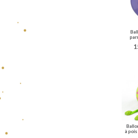
Bal
par
1
Ballo
à pois