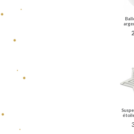
Ball
arge
de 
Suspe
étoil
et 