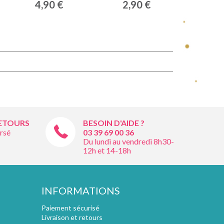
4,90 €
2,90 €
RETOURS
BESOIN D'AIDE ?
rsé
03 39 69 00
36
Du lundi au vendredi 8h30-
12h et 14-18h
INFORMATIONS
Paiement sécurisé
Livraison et retours