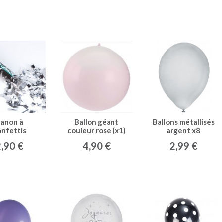
anon à
Ballon géant
Ballons métallisés
onfettis
couleur rose (x1)
argent x8
lisés argent
2,90 €
4,90 €
2,99 €