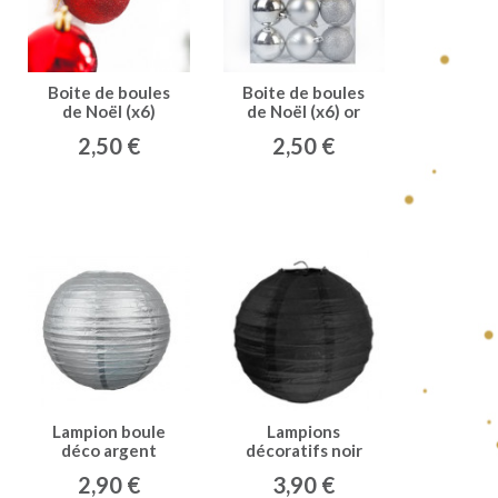
Boite de boules
Boite de boules
de Noël (x6)
de Noël (x6) or
rouge
2,50 €
2,50 €
Lampion boule
Lampions
déco argent
décoratifs noir
(x2)
2,90 €
3,90 €