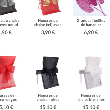
e de chaise
Housses de
Grandes feuilles
 avec nœud
chaise (x4) avec
de bananier
lisé noir /
nœud métallisé
pailletées (x2)
1,90 €
3,90 €
6,90 €
argent
rouge / or
violine
usses de
Housses de
Housses de
ise rouges
chaise noires
chaise blanches
 + noeud en
(x10) + noeud en
(x10) + noeud en
5,10 €
15,10 €
15,10 €
on tissé
non tissé
non tissé