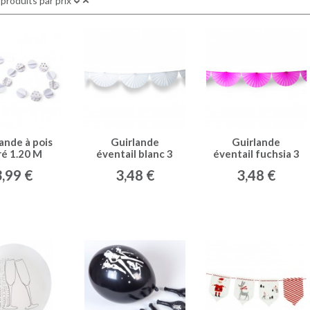
 produits par prix
ande à pois
Guirlande
Guirlande
ré 1.20 M
éventail blanc 3
éventail fuchsia 3
m
m
3,99 €
3,48 €
3,48 €