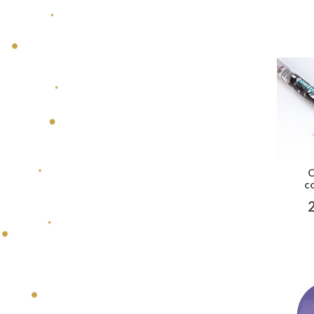
C
c
métal