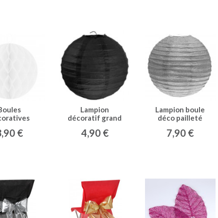
Boules
Lampion
Lampion boule
coratives
décoratif grand
déco pailleté
éolées MM
modèle Noir
argent
3,90 €
4,90 €
7,90 €
) blanches