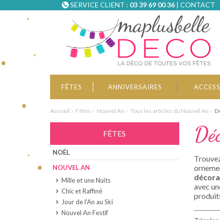
SERVICE CLIENT :
03 39 69 00 36
|
CONTACT
FÊTES
ANNIVERSAIRES
ACCESS
Accueil
Fêtes
Nouvel An
Tous les articles du Nouvel An
Dé
Déc
FÊTES
NOËL
Trouvez
ornement
NOUVEL AN
décorat
Mille et une Nuits
avec un
Chic et Raffiné
produit
Jour de l'An au Ski
Nouvel An Festif