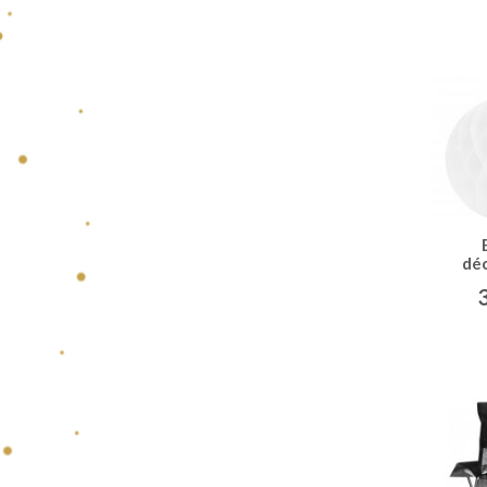
dé
alv
(x2