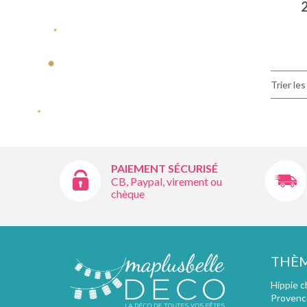
Trier les
PAIEMENT SÉCURISÉ
CB, Paypal, virement ou
chèque
THÈ
Hippie c
Provenc