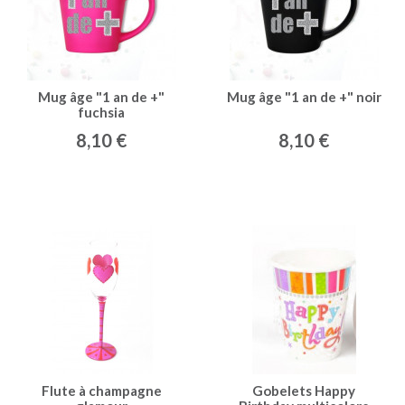
Mug âge "1 an de +"
Mug âge "1 an de +" noir
fuchsia
8,10 €
8,10 €
Flute à champagne
Gobelets Happy