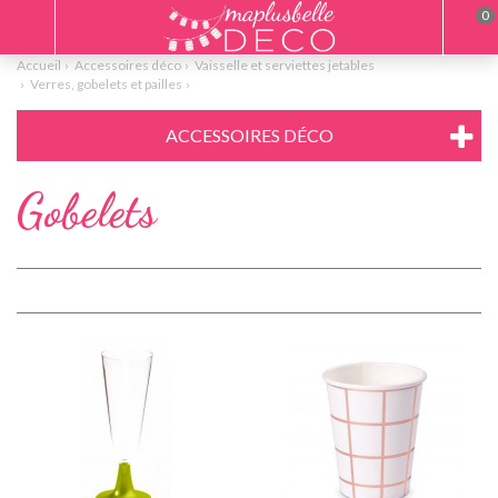
0
Accueil
Accessoires déco
Vaisselle et serviettes jetables
Verres, gobelets et pailles
ACCESSOIRES DÉCO
Gobelets