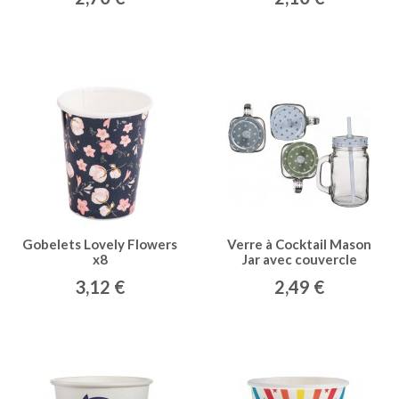
Gobelets Lovely Flowers
Verre à Cocktail Mason
x8
Jar avec couvercle
étoiles
3,12 €
2,49 €