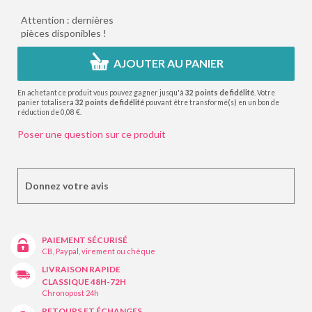
Attention : dernières
pièces disponibles !
AJOUTER AU PANIER
En achetant ce produit vous pouvez gagner jusqu'à
32
points de fidélité
. Votre
panier totalisera
32
points de fidélité
pouvant être transformé(s) en un bon de
réduction de
0,08 €
.
Poser une question sur ce produit
Donnez votre avis
PAIEMENT SÉCURISÉ
CB, Paypal, virement ou chèque
LIVRAISON RAPIDE
CLASSIQUE 48H-72H
Chronopost 24h
RETOURS ET ÉCHANGES