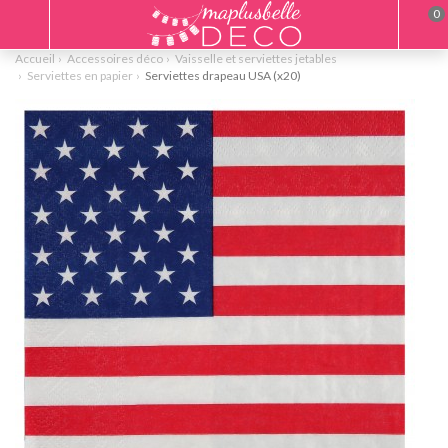
0
Accueil
Accessoires déco
Vaisselle et serviettes jetables
Serviettes en papier
Serviettes drapeau USA (x20)