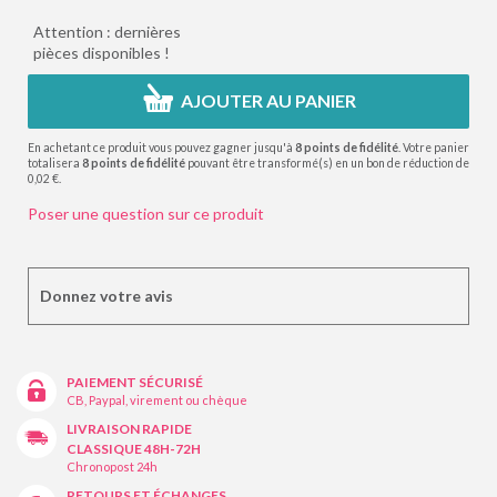
Attention : dernières
pièces disponibles !
AJOUTER AU PANIER
En achetant ce produit vous pouvez gagner jusqu'à
8
points de fidélité
. Votre panier
totalisera
8
points de fidélité
pouvant être transformé(s) en un bon de réduction de
0,02 €
.
Poser une question sur ce produit
Donnez votre avis
PAIEMENT SÉCURISÉ
CB, Paypal, virement ou chèque
LIVRAISON RAPIDE
CLASSIQUE 48H-72H
Chronopost 24h
RETOURS ET ÉCHANGES