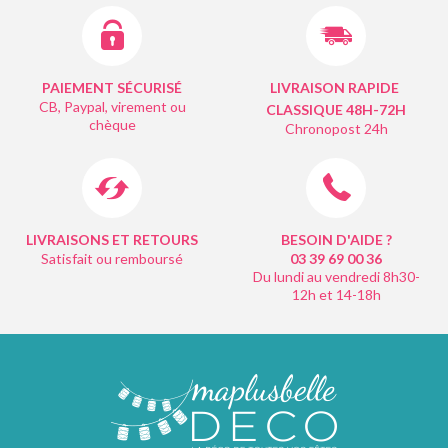
PAIEMENT SÉCURISÉ
LIVRAISON RAPIDE
CB, Paypal, virement ou
CLASSIQUE 48H-72H
chèque
Chronopost 24h
LIVRAISONS ET RETOURS
BESOIN D'AIDE ?
Satisfait ou remboursé
03 39 69 00
36
Du lundi au vendredi 8h30-
12h et 14-18h