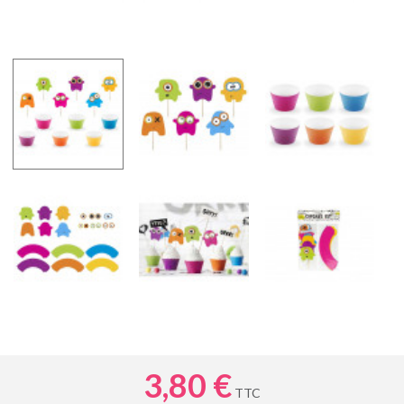
3,80 €
TTC