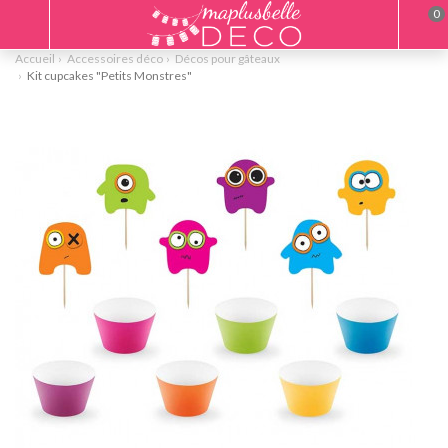
0
Accueil
Accessoires déco
Décos pour gâteaux
Kit cupcakes "Petits Monstres"