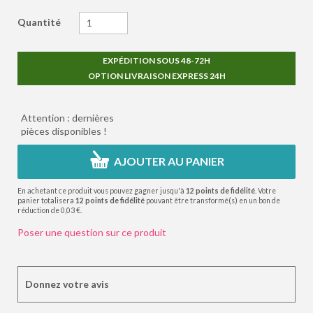
Quantité
EXPÉDITION SOUS 48-72H
OPTION LIVRAISON EXPRESS 24H
Attention : dernières
pièces disponibles !
AJOUTER AU PANIER
En achetant ce produit vous pouvez gagner jusqu'à
12
points de fidélité
. Votre
panier totalisera
12
points de fidélité
pouvant être transformé(s) en un bon de
réduction de
0,03 €
.
Poser une question sur ce produit
Donnez votre avis