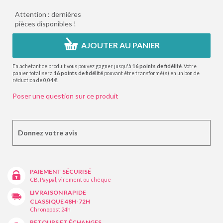
Attention : dernières
pièces disponibles !
AJOUTER AU PANIER
En achetant ce produit vous pouvez gagner jusqu'à
16
points de fidélité
. Votre
panier totalisera
16
points de fidélité
pouvant être transformé(s) en un bon de
réduction de
0,04 €
.
Poser une question sur ce produit
Donnez votre avis
PAIEMENT SÉCURISÉ
CB, Paypal, virement ou chèque
LIVRAISON RAPIDE
CLASSIQUE 48H-72H
Chronopost 24h
RETOURS ET ÉCHANGES