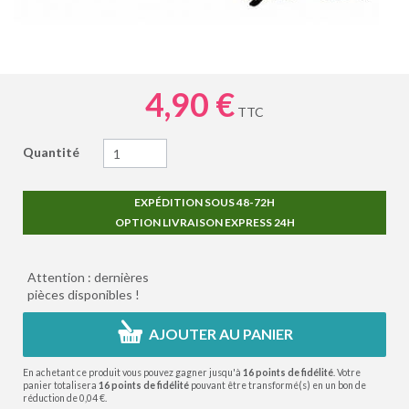
4,90 €
TTC
Quantité
EXPÉDITION SOUS 48-72H
OPTION LIVRAISON EXPRESS 24H
Attention : dernières
pièces disponibles !
AJOUTER AU PANIER
En achetant ce produit vous pouvez gagner jusqu'à
16
points de fidélité
. Votre
panier totalisera
16
points de fidélité
pouvant être transformé(s) en un bon de
réduction de
0,04 €
.