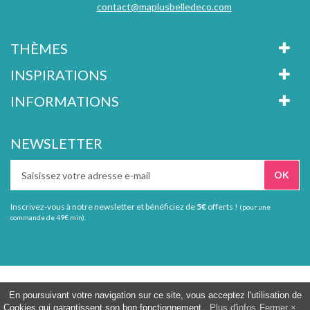
contact@maplusbelledeco.com
THÈMES
INSPIRATIONS
INFORMATIONS
NEWSLETTER
Inscrivez-vous à notre newsletter et bénéficiez de
5€
offerts !
(pour une
commande de 49€ min).
Tous droits réservés Ma plus belle déco
En poursuivant votre navigation sur ce site, vous acceptez l'utilisation de
Cookies qui garantissent son bon fonctionnement.
Plus d'infos
Fermer