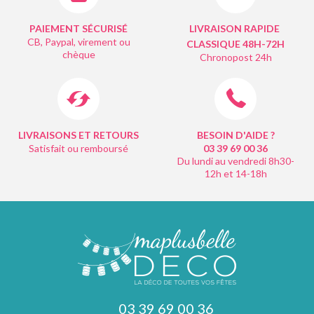
PAIEMENT SÉCURISÉ
LIVRAISON RAPIDE
CB, Paypal, virement ou
CLASSIQUE 48H-72H
chèque
Chronopost 24h
LIVRAISONS ET RETOURS
BESOIN D'AIDE ?
Satisfait ou remboursé
03 39 69 00
36
Du lundi au vendredi 8h30-
12h et 14-18h
03 39 69 00 36