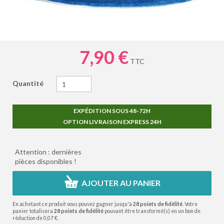
7,90 €
TTC
Quantité
EXPÉDITION SOUS 48-72H
OPTION LIVRAISON EXPRESS 24H
Attention : dernières
pièces disponibles !
AJOUTER AU PANIER
En achetant ce produit vous pouvez gagner jusqu'à
28
points de fidélité
. Votre
panier totalisera
28
points de fidélité
pouvant être transformé(s) en un bon de
réduction de
0,07 €
.