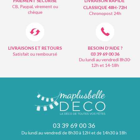
PAIEMENT SÉCURISÉ
LIVRAISON RAPIDE
CB, Paypal, virement ou
CLASSIQUE 48H-72H
chèque
Chronopost 24h
LIVRAISONS ET RETOURS
BESOIN D'AIDE ?
Satisfait ou remboursé
03 39 69 00
36
Du lundi au vendredi 8h30-
12h et 14-18h
03 39 69 00 36
Du lundi au vendredi de 8h30 à 12H et de 14h30 à 18h