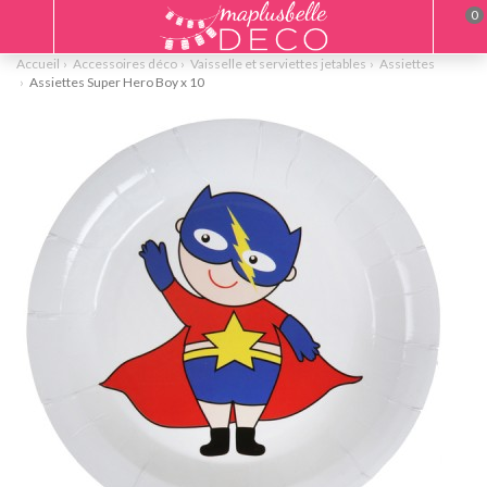
0
Accueil
Accessoires déco
Vaisselle et serviettes jetables
Assiettes
Assiettes Super Hero Boy x 10