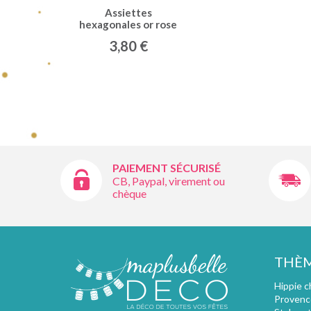
Assiettes
hexagonales or rose
x8
3,80 €
PAIEMENT SÉCURISÉ
CB, Paypal, virement ou
chèque
THÈ
Hippie c
Provenc