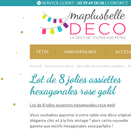
SERVICE CLIENT :
03 39 69 00 36
|
CONTACT
FÊTES
ANNIVERSAIRES
ACCESS
Accueil
Accessoires déco
Vaisselle et serviettes jetables
As
Lot de 8 jolies assiettes
hexagonales rose gold
Lot de 8 jolies assiettes hexagonales rose gold
Vous souhaitez apporter à votre table une déco original
élégante chic et à la fois vintage ? alors cette nouvelle
gamme aux motifs hexagonales sera parfaite !