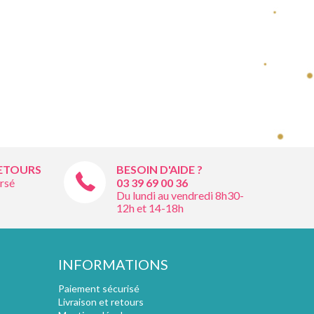
RETOURS
BESOIN D'AIDE ?
rsé
03 39 69 00
36
Du lundi au vendredi 8h30-
12h et 14-18h
INFORMATIONS
Paiement sécurisé
Livraison et retours