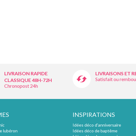
LIVRAISON RAPIDE
LIVRAISONS ET 
Satisfait ou rembou
CLASSIQUE 48H-72H
Chronopost 24h
MES
INSPIRATIONS
hic
Idées déco d'anniversaire
e lubéron
Idées déco de baptême