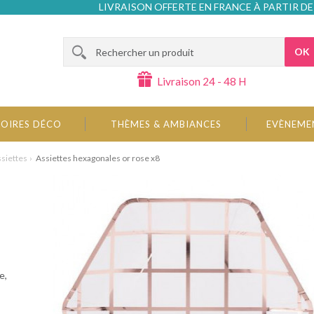
LIVRAISON OFFERTE EN FRANCE À PARTIR DE
OK
Livraison 24 - 48 H
OIRES DÉCO
THÈMES & AMBIANCES
EVÈNEME
siettes
Assiettes hexagonales or rose x8
e,