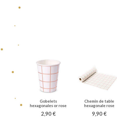
Gobelets
Chemin de table
hexagonales or rose
hexagonale rose
x8
gold
2,90 €
9,90 €