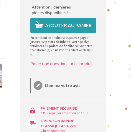
Attention : dernières
pièces disponibles !
AJOUTER AU PANIER
En achetant ce produit vous pouvez gagner
jusqu'à
12
points de fidélité
. Votre panier
totalisera
12
points de fidélité
pouvant être
transformé(s) en un bon de réduction de
0,03
€
.
Poser une question sur ce produit
Donnez votre avis
PAIEMENT SÉCURISÉ
CB, Paypal, virement ou chèque
LIVRAISON RAPIDE
CLASSIQUE 48H-72H
Chronopost 24h