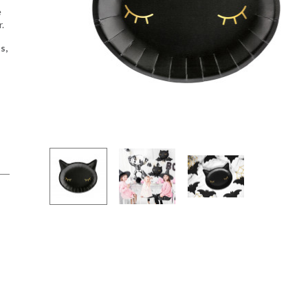
e
r.
s,