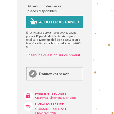
Attention : dernières
pièces disponibles !
AJOUTER AU PANIER
En achetant ce produit vous pouvez gagner
jusqu'à
12
points de fidélité
. Votre panier
totalisera
12
points de fidélité
pouvant être
transformé(s) en un bon de réduction de
0,03
€
.
Poser une question sur ce produit
Donnez votre avis
PAIEMENT SÉCURISÉ
CB, Paypal, virement ou chèque
LIVRAISON RAPIDE
CLASSIQUE 48H-72H
Chronopost 24h