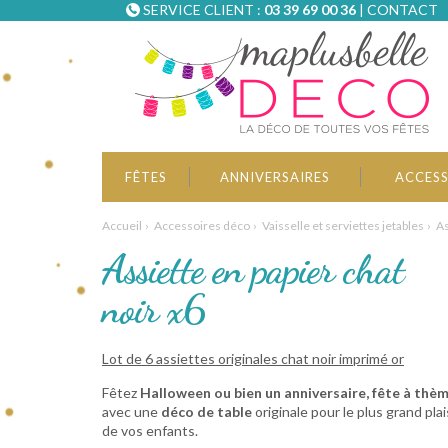
SERVICE CLIENT :
03 39 69 00 36
|
CONTACT
FÊTES
ANNIVERSAIRES
ACCESS
Accueil
Accessoires déco
Vaisselle et serviettes jetables
As
Assiette en papier chat
noir x6
Lot de 6 assiettes originales chat noir imprimé or
Fêtez
Halloween ou bien un anniversaire, fête à thè
avec une
déco de table
originale pour le plus grand plai
de vos enfants.