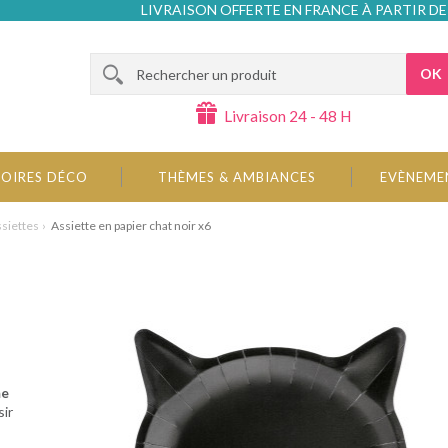
LIVRAISON OFFERTE EN FRANCE À PARTIR DE
OK
Livraison 24 - 48 H
OIRES DÉCO
THÈMES & AMBIANCES
EVÈNEME
siettes
Assiette en papier chat noir x6
me
sir