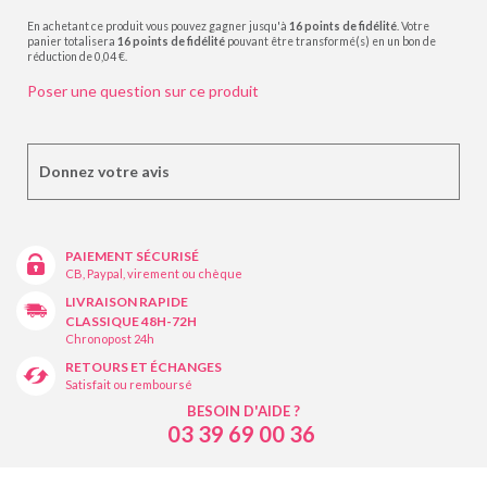
En achetant ce produit vous pouvez gagner jusqu'à
16
points de fidélité
. Votre
panier totalisera
16
points de fidélité
pouvant être transformé(s) en un bon de
réduction de
0,04 €
.
Poser une question sur ce produit
Donnez votre avis
PAIEMENT SÉCURISÉ
CB, Paypal, virement ou chèque
LIVRAISON RAPIDE
CLASSIQUE 48H-72H
Chronopost 24h
RETOURS ET ÉCHANGES
Satisfait ou remboursé
BESOIN D'AIDE ?
03 39 69 00 36