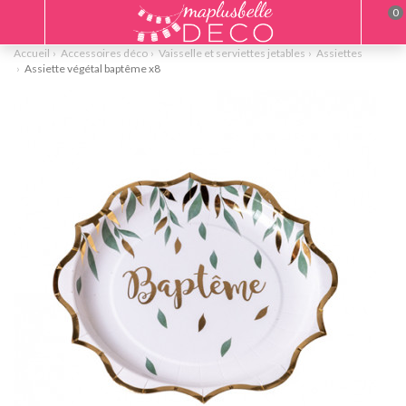
0
Accueil
Accessoires déco
Vaisselle et serviettes jetables
Assiettes
Assiette végétal baptême x8