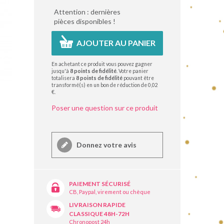
Attention : dernières
pièces disponibles !
AJOUTER AU PANIER
En achetant ce produit vous pouvez gagner
jusqu'à
8
points de fidélité
. Votre panier
totalisera
8
points de fidélité
pouvant être
transformé(s) en un bon de réduction de
0,02
€
.
Poser une question sur ce produit
Donnez votre avis
PAIEMENT SÉCURISÉ
CB, Paypal, virement ou chèque
LIVRAISON RAPIDE
CLASSIQUE 48H-72H
Chronopost 24h