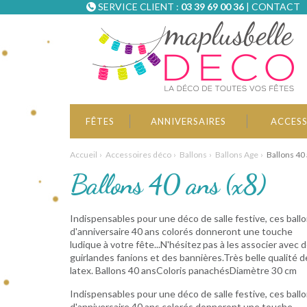
SERVICE CLIENT :
03 39 69 00 36
|
CONTACT
FÊTES
ANNIVERSAIRES
ACCESS
Accueil
Accessoires déco
Ballons
Ballons Age
Ballons 40 
Ballons 40 ans (x8)
Indispensables pour une déco de salle festive, ces ball
d'anniversaire 40 ans colorés donneront une touche
ludique à votre fête...N'hésitez pas à les associer avec 
guirlandes fanions et des bannières.Très belle qualité d
latex. Ballons 40 ansColoris panachésDiamètre 30 cm
Indispensables pour une déco de salle festive, ces ball
d'anniversaire 40 ans colorés donneront une touche