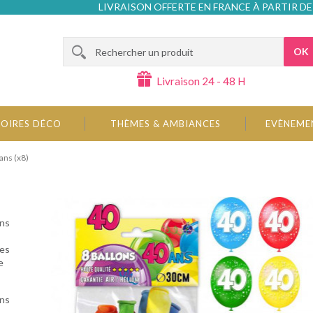
LIVRAISON OFFERTE EN FRANCE À PARTIR DE
OK
Livraison 24 - 48 H
OIRES DÉCO
THÈMES & AMBIANCES
EVÈNEME
ans (x8)
ons
des
e
ons