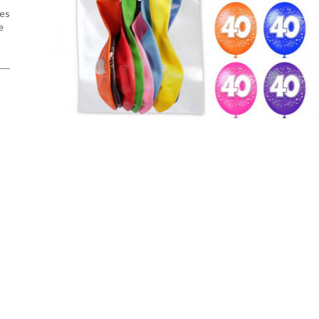
des
e