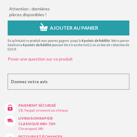
Attention : dernières
pièces disponibles !
AJOUTER AU PANIER
En achetant ce produit vous pouvez gagner jusqu'à
4
points de fidélité
. Votre panier
totalisera
4
points de fidélité
pouvant être transformé(s) en un bon de réduction de
0,01 €
.
Poser une question sur ce produit
Donnez votre avis
PAIEMENT SÉCURISÉ
CB, Paypal, virement ou chèque
LIVRAISON RAPIDE
CLASSIQUE 48H-72H
Chronopost 24h
RETOURS ET ÉCHANGES