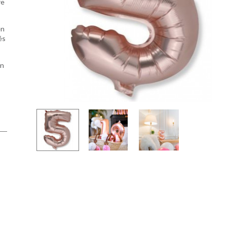
re
en
és
on