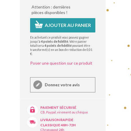
Attention : dernières
pièces disponibles !
AJOUTER AU PANIER
En achetant ce produit vous pouvez gagner
jusqu'à
4
points de fidélité
. Votre panier
totalisera
4
points de fidélité
pouvant être
transformé(s) en un bon de réduction de
0,01
€
.
Poser une question sur ce produit
Donnez votre avis
PAIEMENT SÉCURISÉ
CB, Paypal, virement ou chèque
LIVRAISON RAPIDE
CLASSIQUE 48H-72H
Chronopost 24h