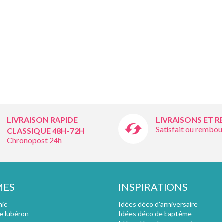
LIVRAISON RAPIDE
LIVRAISONS ET 
Satisfait ou rembou
CLASSIQUE 48H-72H
Chronopost 24h
MES
INSPIRATIONS
hic
Idées déco d'anniversaire
e lubéron
Idées déco de baptême