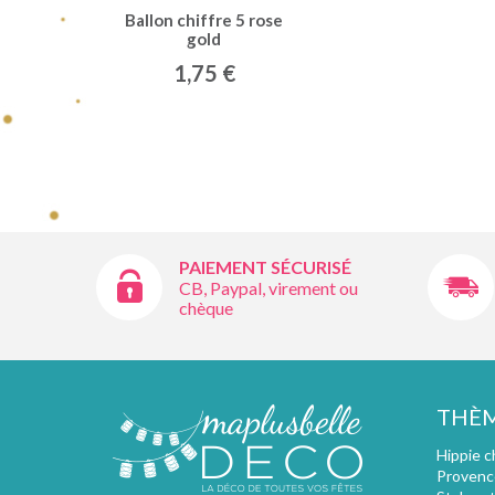
Ballon chiffre 5 rose
gold
1,75 €
PAIEMENT SÉCURISÉ
CB, Paypal, virement ou
chèque
THÈ
Hippie c
Provenc