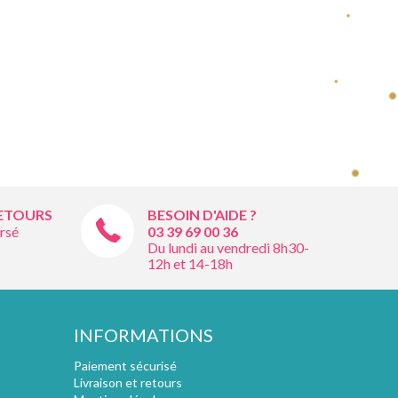
RETOURS
BESOIN D'AIDE ?
rsé
03 39 69 00
36
Du lundi au vendredi 8h30-
12h et 14-18h
INFORMATIONS
Paiement sécurisé
Livraison et retours