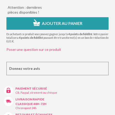
Attention : dernières
pièces disponibles !
AJOUTER AU PANIER
En achetant ce produit vous pouvez gagner jusqu'à
4
points de fidélité
. Votre panier
totalisera
4
points de fidélité
pouvant être transformé(s) en un bon de réduction de
0,01 €
.
Poser une question sur ce produit
Donnez votre avis
PAIEMENT SÉCURISÉ
CB, Paypal, virement ou chèque
LIVRAISON RAPIDE
CLASSIQUE 48H-72H
Chronopost 24h
RETOURS ET ÉCHANGES