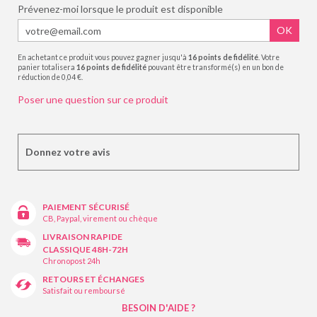
Prévenez-moi lorsque le produit est disponible
OK
En achetant ce produit vous pouvez gagner jusqu'à
16
points de fidélité
. Votre
panier totalisera
16
points de fidélité
pouvant être transformé(s) en un bon de
réduction de
0,04 €
.
Poser une question sur ce produit
Donnez votre avis
PAIEMENT SÉCURISÉ
CB, Paypal, virement ou chèque
LIVRAISON RAPIDE
CLASSIQUE 48H-72H
Chronopost 24h
RETOURS ET ÉCHANGES
Satisfait ou remboursé
BESOIN D'AIDE ?