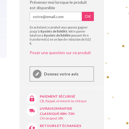
Prévenez-moi lorsque le produit
est disponible
OK
En achetant ce produit vous pouvez gagner
jusqu'à
8
points de fidélité
. Votre panier
totalisera
8
points de fidélité
pouvant être
transformé(s) en un bon de réduction de
0,02
€
.
Poser une question sur ce produit
Donnez votre avis
PAIEMENT SÉCURISÉ
CB, Paypal, virement ou chèque
LIVRAISON RAPIDE
CLASSIQUE 48H-72H
Chronopost 24h
RETOURS ET ÉCHANGES