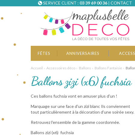
SERVICE CLIENT :
03 39 69 00 36
|
CONTACT
FÊTES
ANNIVERSAIRES
ACCESS
Accueil
Accessoires déco
Ballons
Ballons Fantaisie
Ballon
Ballons zizi (x6) fuchsia
Ces ballons fuchsia vont en amuser plus d'un !
Marquage sur une face d'un zizi blanc Ils conviennent
tout particulièrement à la décoration d'une soirée sexy.
Retrouvez l'ensemble de la gamme coordonnée.
Ballons zizi (x6) fuchsia