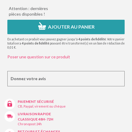
Attention : dernières
pièces disponibles !
AJOUTER AU PANIER
En achetant ce produit vous pouvez gagner jusqu'à
4
points de fidélité
. Votre panier
totalisera
4
points de fidélité
pouvant être transformé(s) en un bon de réduction de
0,01 €
.
Poser une question sur ce produit
Donnez votre avis
PAIEMENT SÉCURISÉ
CB, Paypal, virement ou chèque
LIVRAISON RAPIDE
CLASSIQUE 48H-72H
Chronopost 24h
RETOURS ET ÉCHANGES