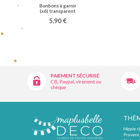
Bonbons à garnir
(x6) transparent
5,90 €
PAIEMENT SÉCURISÉ
CB, Paypal, virement ou
chèque
THÈ
Hippie c
Provenc