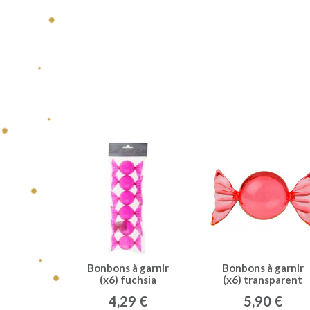
Bonbons à garnir
Bonbons à garnir
(x6) fuchsia
(x6) transparent
rouge
4,29 €
5,90 €