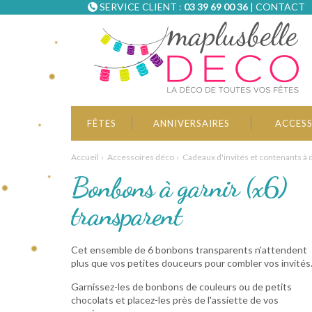
SERVICE CLIENT :
03 39 69 00 36
|
CONTACT
FÊTES
ANNIVERSAIRES
ACCESS
Accueil
Accessoires déco
Cadeaux d'invités et contenants à
Bonbons à garnir (x6)
transparent
Cet ensemble de 6 bonbons transparents n'attendent
plus que vos petites douceurs pour combler vos invités
Garnissez-les de bonbons de couleurs ou de petits
chocolats et placez-les près de l'assiette de vos