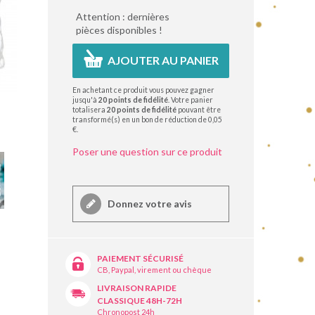
Attention : dernières
pièces disponibles !
AJOUTER AU PANIER
En achetant ce produit vous pouvez gagner
jusqu'à
20
points de fidélité
. Votre panier
totalisera
20
points de fidélité
pouvant être
transformé(s) en un bon de réduction de
0,05
€
.
Poser une question sur ce produit
Donnez votre avis
PAIEMENT SÉCURISÉ
CB, Paypal, virement ou chèque
LIVRAISON RAPIDE
CLASSIQUE 48H-72H
Chronopost 24h