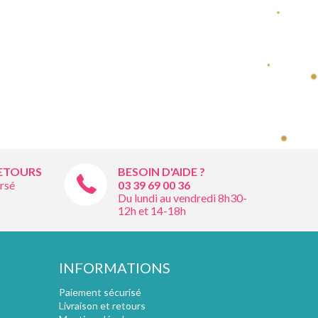
RETOURS
BESOIN D'AIDE ?
rsé
03 39 69 00
36
Du lundi au vendredi 8h30-
12h et 14-18h
INFORMATIONS
Paiement sécurisé
Livraison et retours