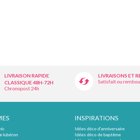
LIVRAISON RAPIDE
LIVRAISONS ET 
Satisfait ou rembou
CLASSIQUE 48H-72H
Chronopost 24h
MES
INSPIRATIONS
hic
Idées déco d'anniversaire
e lubéron
Idées déco de baptême