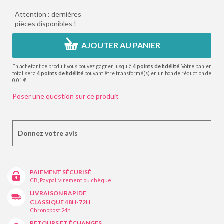
Attention : dernières
pièces disponibles !
AJOUTER AU PANIER
En achetant ce produit vous pouvez gagner jusqu'à
4
points de fidélité
. Votre panier
totalisera
4
points de fidélité
pouvant être transformé(s) en un bon de réduction de
0,01 €
.
Poser une question sur ce produit
Donnez votre avis
PAIEMENT SÉCURISÉ
CB, Paypal, virement ou chèque
LIVRAISON RAPIDE
CLASSIQUE 48H-72H
Chronopost 24h
RETOURS ET ÉCHANGES