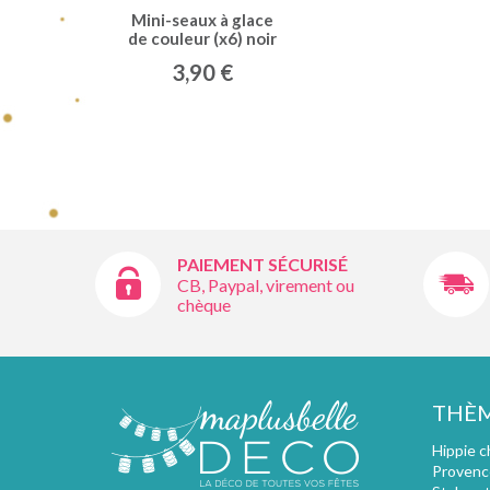
Mini-seaux à glace
de couleur (x6) noir
3,90 €
PAIEMENT SÉCURISÉ
CB, Paypal, virement ou
chèque
THÈ
Hippie c
Provenc