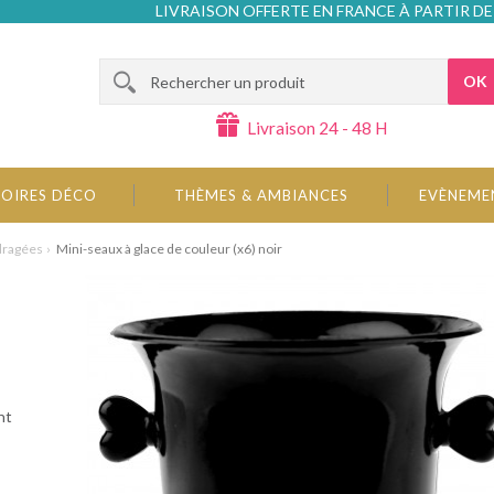
LIVRAISON OFFERTE EN FRANCE À PARTIR DE
OK
Livraison 24 - 48 H
OIRES DÉCO
THÈMES & AMBIANCES
EVÈNEME
 dragées
Mini-seaux à glace de couleur (x6) noir
nt