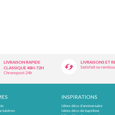
LIVRAISON RAPIDE
LIVRAISONS ET 
Satisfait ou rembou
CLASSIQUE 48H-72H
Chronopost 24h
MES
INSPIRATIONS
hic
Idées déco d'anniversaire
e lubéron
Idées déco de baptême