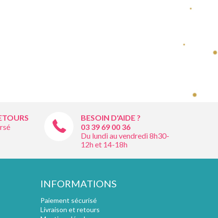
RETOURS
BESOIN D'AIDE ?
rsé
03 39 69 00
36
Du lundi au vendredi 8h30-
12h et 14-18h
INFORMATIONS
Paiement sécurisé
Livraison et retours