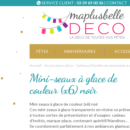
SERVICE CLIENT :
03 39 69 00 36
|
CONTACT
FÊTES
ANNIVERSAIRES
ACCESS
Accueil
Accessoires déco
Cadeaux d'invités et contenants à
Mini-seaux à glace de
couleur (x6) noir
Mini-seaux à glace de couleur (x6) noir
Ces mini-seaux à glace transparents en résine se prête
à toutes sortes de présentation et d'usages: cadeau
d'invités, marque-place, contenant apéritif/friandises…
Se coordonnent parfaitement à nos ambiances glamour.