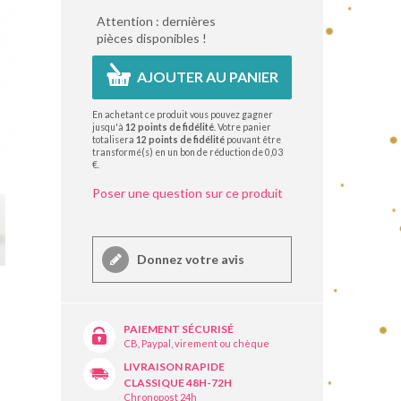
Attention : dernières
pièces disponibles !
AJOUTER AU PANIER
En achetant ce produit vous pouvez gagner
jusqu'à
12
points de fidélité
. Votre panier
totalisera
12
points de fidélité
pouvant être
transformé(s) en un bon de réduction de
0,03
€
.
Poser une question sur ce produit
Donnez votre avis
PAIEMENT SÉCURISÉ
CB, Paypal, virement ou chèque
LIVRAISON RAPIDE
CLASSIQUE 48H-72H
Chronopost 24h