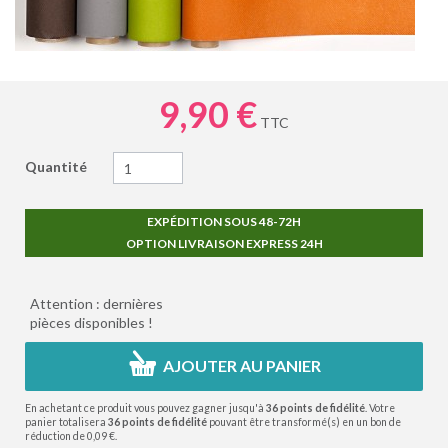
9,90 €
TTC
Quantité
EXPÉDITION SOUS 48-72H
OPTION LIVRAISON EXPRESS 24H
Attention : dernières
pièces disponibles !
AJOUTER AU PANIER
En achetant ce produit vous pouvez gagner jusqu'à
36
points de fidélité
. Votre
panier totalisera
36
points de fidélité
pouvant être transformé(s) en un bon de
réduction de
0,09 €
.