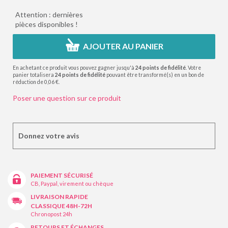
Attention : dernières
pièces disponibles !
AJOUTER AU PANIER
En achetant ce produit vous pouvez gagner jusqu'à
24
points de fidélité
. Votre
panier totalisera
24
points de fidélité
pouvant être transformé(s) en un bon de
réduction de
0,06 €
.
Poser une question sur ce produit
Donnez votre avis
PAIEMENT SÉCURISÉ
CB, Paypal, virement ou chèque
LIVRAISON RAPIDE
CLASSIQUE 48H-72H
Chronopost 24h
RETOURS ET ÉCHANGES