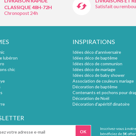
LIVRAISON RAPIDE
LIVRAISONS ET 
Satisfait ou rembou
CLASSIQUE 48H-72H
Chronopost 24h
MES
INSPIRATIONS
hic
Idées déco d'anniversaire
e lubéron
Idées déco de baptême
tro
Idées déco de communion
ions chic
Idées déco de mariage
Idées déco de baby shower
lye
Association de couleurs mariage
s
Décoration de baptême
s
Contenants et pochons pour dra
Décoration de Noël
rre
Décoration d'apéritif dinatoire
LETTER
Inscrivez-vous à notr
bénéficiez de
5€
offer