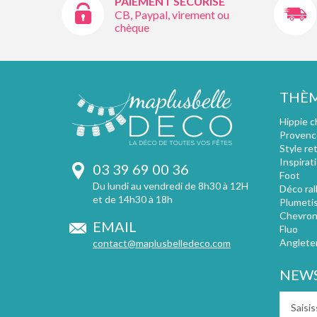
PAIEMENT SÉCURISÉ
CB, Paypal, virement ou
chèque
THÈ
Hippie c
Provenc
Style re
Inspirat
03 39 69 00 36
Foot
Du lundi au vendredi de 8h30 à 12H
Déco ral
et de 14h30 à 18h
Plumeti
Chevron
EMAIL
Fluo
Anglete
contact@maplusbelledeco.com
NEWS