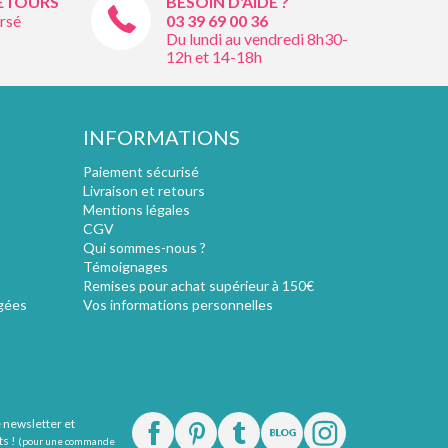
RETOURS
BESOIN D'AIDE ?
rsé
03 39 69 00
36
Du lundi au vendredi 8h30-
12h et 14-18h
INFORMATIONS
Paiement sécurisé
Livraison et retours
Mentions légales
CGV
Qui sommes-nous ?
Témoignages
Remises pour achat supérieur à 150€
gées
Vos informations personnelles
e newsletter et
ts !
(pour une commande