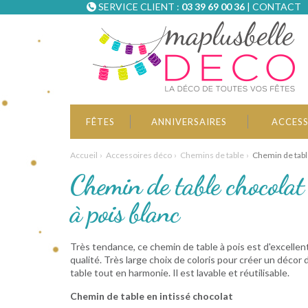
SERVICE CLIENT :
03 39 69 00 36
|
CONTACT
FÊTES
ANNIVERSAIRES
ACCESS
Accueil
Accessoires déco
Chemins de table
Chemin de table
Chemin de table chocolat
à pois blanc
Très tendance, ce chemin de table à pois est d'excellen
qualité. Très large choix de coloris pour créer un décor 
table tout en harmonie. Il est lavable et réutilisable.
Chemin de table en intissé chocolat