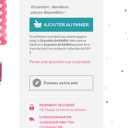
Attention : dernières
pièces disponibles !
AJOUTER AU PANIER
En achetant ce produit vous pouvez gagner
jusqu'à
36
points de fidélité
. Votre panier
totalisera
36
points de fidélité
pouvant être
transformé(s) en un bon de réduction de
0,09
€
.
Poser une question sur ce produit
Donnez votre avis
PAIEMENT SÉCURISÉ
CB, Paypal, virement ou chèque
LIVRAISON RAPIDE
CLASSIQUE 48H-72H
Chronopost 24h