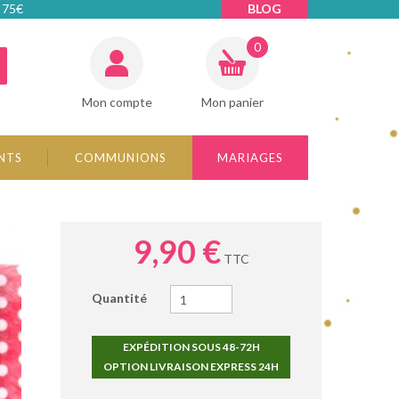
 75€
BLOG
0
Mon compte
Mon panier
NTS
COMMUNIONS
MARIAGES
9,90 €
TTC
Quantité
EXPÉDITION SOUS 48-72H
OPTION LIVRAISON EXPRESS 24H