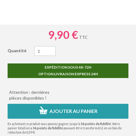
9,90 €
TTC
Quantité
EXPÉDITION SOUS 48-72H
OPTION LIVRAISON EXPRESS 24H
Attention : dernières
pièces disponibles !
AJOUTER AU PANIER
En achetant ce produit vous pouvez gagner jusqu'à
36
points de fidélité
. Votre
panier totalisera
36
points de fidélité
pouvant être transformé(s) en un bon de
réduction de
0,09 €
.