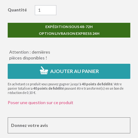
Quantité
EXPÉDITION SOUS 48-72H
OPTION LIVRAISON EXPRESS 24H
Attention : dernières
pièces disponibles !
AJOUTER AU PANIER
En achetant ce produit vous pouvez gagner jusqu'à
40
points de fidélité
. Votre
panier totalisera
40
points de fidélité
pouvant être transformé(s) en un bon de
réduction de
0,10 €
.
Poser une question sur ce produit
Donnez votre avis