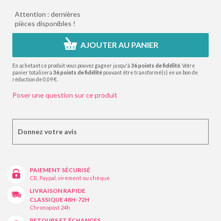
Attention : dernières
pièces disponibles !
AJOUTER AU PANIER
En achetant ce produit vous pouvez gagner jusqu'à
36
points de fidélité
. Votre
panier totalisera
36
points de fidélité
pouvant être transformé(s) en un bon de
réduction de
0,09 €
.
Poser une question sur ce produit
Donnez votre avis
PAIEMENT SÉCURISÉ
CB, Paypal, virement ou chèque
LIVRAISON RAPIDE
CLASSIQUE 48H-72H
Chronopost 24h
RETOURS ET ÉCHANGES