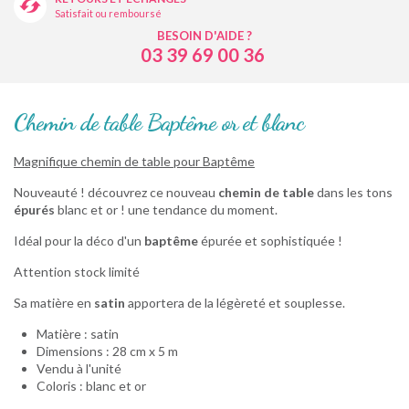
Satisfait ou remboursé
BESOIN D'AIDE ?
03 39 69 00 36
Chemin de table Baptême or et blanc
Magnifique chemin de table pour Baptême
Nouveauté ! découvrez ce nouveau
chemin de table
dans les tons
épurés
blanc et or ! une tendance du moment.
Idéal pour la déco d'un
baptême
épurée et sophistiquée !
Attention stock limité
Sa matière en
satin
apportera de la légèreté et souplesse.
Matière : satin
Dimensions : 28 cm x 5 m
Vendu à l'unité
Coloris : blanc et or