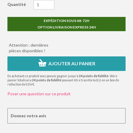
Quantité
EXPÉDITION SOUS 48-72H
OPTION LIVRAISON EXPRESS 24H
Attention : dernières
pièces disponibles !
AJOUTER AU PANIER
En achetant ce produit vous pouvez gagner jusqu'à
24
points de fidélité
. Votre
panier totalisera
24
points de fidélité
pouvant être transformé(s) en un bon de
réduction de
0,06 €
.
Poser une question sur ce produit
Donnez votre avis