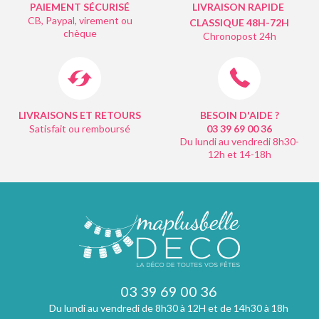
PAIEMENT SÉCURISÉ
LIVRAISON RAPIDE
CB, Paypal, virement ou
CLASSIQUE 48H-72H
chèque
Chronopost 24h
LIVRAISONS ET RETOURS
BESOIN D'AIDE ?
Satisfait ou remboursé
03 39 69 00
36
Du lundi au vendredi 8h30-
12h et 14-18h
03 39 69 00 36
Du lundi au vendredi de 8h30 à 12H et de 14h30 à 18h