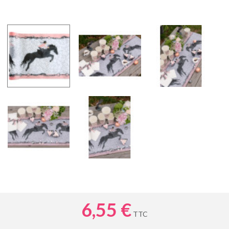
6,55 €
TTC