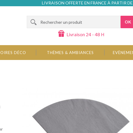
LIVRAISON OFFERTE EN FRANCE À PARTIR DE
OK
Livraison 24 - 48 H
OIRES DÉCO
THÈMES & AMBIANCES
EVÈNEME
c
er