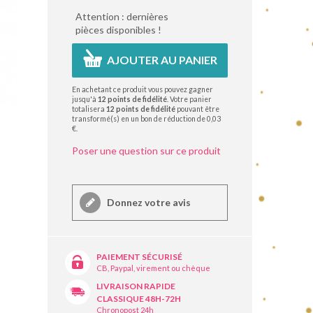
Attention : dernières
pièces disponibles !
AJOUTER AU PANIER
En achetant ce produit vous pouvez gagner
jusqu'à
12
points de fidélité
. Votre panier
totalisera
12
points de fidélité
pouvant être
transformé(s) en un bon de réduction de
0,03
€
.
Poser une question sur ce produit
Donnez votre avis
PAIEMENT SÉCURISÉ
CB, Paypal, virement ou chèque
LIVRAISON RAPIDE
CLASSIQUE 48H-72H
Chronopost 24h