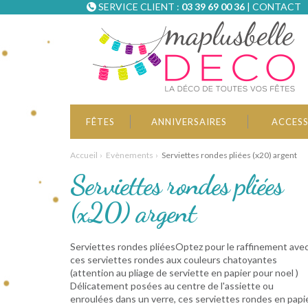
SERVICE CLIENT :
03 39 69 00 36
|
CONTACT
FÊTES
ANNIVERSAIRES
ACCESS
Accueil
Evènements
Serviettes rondes pliées (x20) argent
Serviettes rondes pliées
(x20) argent
Serviettes rondes pliéesOptez pour le raffinement ave
ces serviettes rondes aux couleurs chatoyantes
(attention au pliage de serviette en papier pour noel )
Délicatement posées au centre de l'assiette ou
enroulées dans un verre, ces serviettes rondes en papi