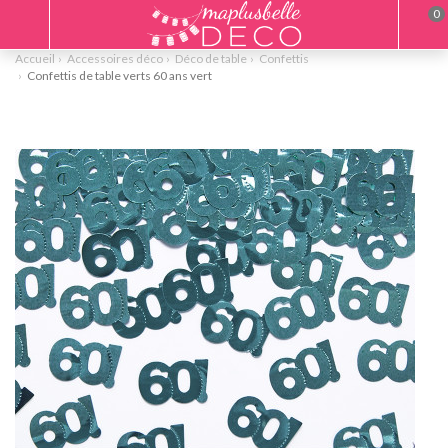
0
Accueil
Accessoires déco
Déco de table
Confettis
Confettis de table verts 60 ans vert