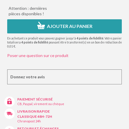
Attention : dernières
pièces disponibles !
AJOUTER AU PANIER
En achetant ce produit vous pouvez gagner jusqu'à
4
points de fidélité
. Votre panier
totalisera
4
points de fidélité
pouvant être transformé(s) en un bon de réduction de
0,01 €
.
Poser une question sur ce produit
Donnez votre avis
PAIEMENT SÉCURISÉ
CB, Paypal, virement ou chèque
LIVRAISON RAPIDE
CLASSIQUE 48H-72H
Chronopost 24h
RETOURS ET ÉCHANGES