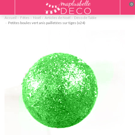
0
Accueil
Fêtes
Noël
Articles de Noël
Déco de Table
Petites boules vert anis pailletées sur tiges (x24)