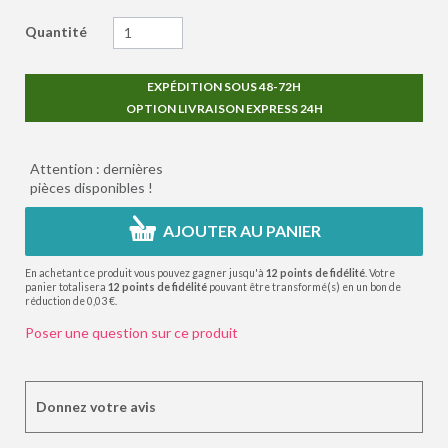
Quantité
EXPÉDITION SOUS 48-72H
OPTION LIVRAISON EXPRESS 24H
Attention : dernières
pièces disponibles !
AJOUTER AU PANIER
En achetant ce produit vous pouvez gagner jusqu'à
12
points de fidélité
. Votre
panier totalisera
12
points de fidélité
pouvant être transformé(s) en un bon de
réduction de
0,03 €
.
Poser une question sur ce produit
Donnez votre avis