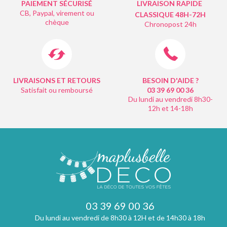
PAIEMENT SÉCURISÉ
LIVRAISON RAPIDE
CB, Paypal, virement ou
CLASSIQUE 48H-72H
chèque
Chronopost 24h
LIVRAISONS ET RETOURS
BESOIN D'AIDE ?
Satisfait ou remboursé
03 39 69 00
36
Du lundi au vendredi 8h30-
12h et 14-18h
03 39 69 00 36
Du lundi au vendredi de 8h30 à 12H et de 14h30 à 18h