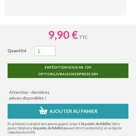
9,90 €
TTC
Quantité
EXPÉDITION SOUS 48-72H
OPTION LIVRAISON EXPRESS 24H
Attention : dernières
pièces disponibles !
AJOUTER AU PANIER
En achetant ce produit vous pouvez gagner jusqu'à
36
points de fidélité
. Votre
panier totalisera
36
points de fidélité
pouvant être transformé(s) en un bon de
réduction de
0,09 €
.