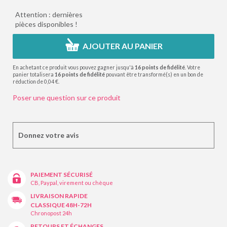
Attention : dernières
pièces disponibles !
AJOUTER AU PANIER
En achetant ce produit vous pouvez gagner jusqu'à
16
points de fidélité
. Votre
panier totalisera
16
points de fidélité
pouvant être transformé(s) en un bon de
réduction de
0,04 €
.
Poser une question sur ce produit
Donnez votre avis
PAIEMENT SÉCURISÉ
CB, Paypal, virement ou chèque
LIVRAISON RAPIDE
CLASSIQUE 48H-72H
Chronopost 24h
RETOURS ET ÉCHANGES