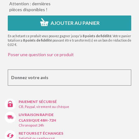
Attention : dernières
pièces disponibles !
AJOUTER AU PANIER
En achetant ce produit vous pouvez gagner jusqu'à
8
points de fidélité
. Votre panier
totalisera
8
points de fidélité
pouvant être transformé(s) en un bon de réduction de
0,02 €
.
Poser une question sur ce produit
Donnez votre avis
PAIEMENT SÉCURISÉ
CB, Paypal, virement ou chèque
LIVRAISON RAPIDE
CLASSIQUE 48H-72H
Chronopost 24h
RETOURS ET ÉCHANGES
Satisfait ou remboursé