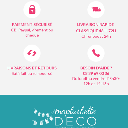
PAIEMENT SÉCURISÉ
LIVRAISON RAPIDE
CB, Paypal, virement ou
CLASSIQUE 48H-72H
chèque
Chronopost 24h
LIVRAISONS ET RETOURS
BESOIN D'AIDE ?
Satisfait ou remboursé
03 39 69 00
36
Du lundi au vendredi 8h30-
12h et 14-18h