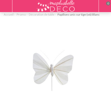
0
Accueil
Promo
Décoration de table
Papillons unis sur tige (x6) Blanc