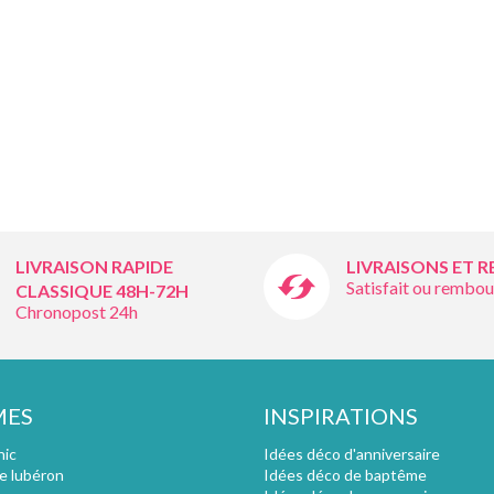
LIVRAISON RAPIDE
LIVRAISONS ET 
Satisfait ou rembou
CLASSIQUE 48H-72H
Chronopost 24h
MES
INSPIRATIONS
hic
Idées déco d'anniversaire
e lubéron
Idées déco de baptême