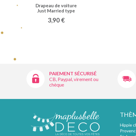
Drapeau de voiture
Just Married type
3,90 €
PAIEMENT SÉCURISÉ
CB, Paypal, virement ou
chèque
THÈ
Hippie c
Provenc