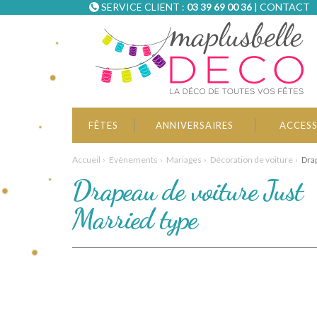
SERVICE CLIENT :
03 39 69 00 36
|
CONTACT
FÊTES
ANNIVERSAIRES
ACCESS
Accueil
Evènements
Mariages
Décoration de voiture
Drap
Drapeau de voiture Just
Married type