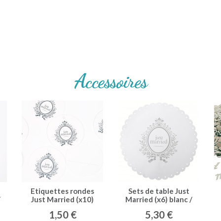
Accessoires
Etiquettes rondes
Sets de table Just
/
Just Married (x10)
Married (x6) blanc /
blanc / argent
argent
1,50 €
5,30 €