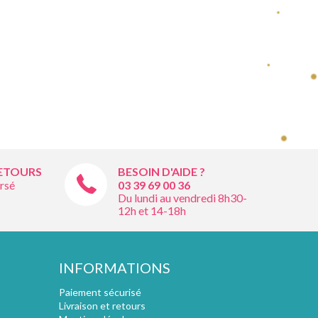
RETOURS
BESOIN D'AIDE ?
rsé
03 39 69 00
36
Du lundi au vendredi 8h30-
12h et 14-18h
INFORMATIONS
Paiement sécurisé
Livraison et retours