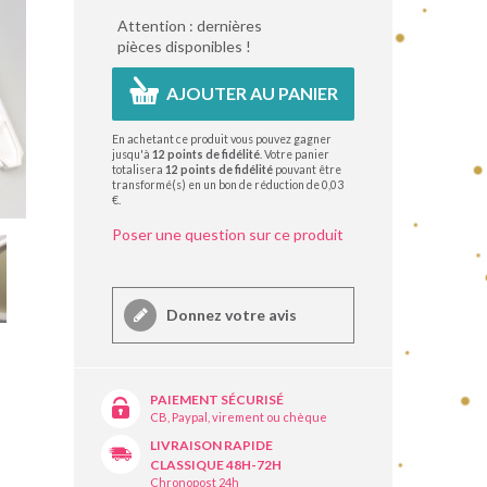
Attention : dernières
pièces disponibles !
AJOUTER AU PANIER
En achetant ce produit vous pouvez gagner
jusqu'à
12
points de fidélité
. Votre panier
totalisera
12
points de fidélité
pouvant être
transformé(s) en un bon de réduction de
0,03
€
.
Poser une question sur ce produit
Donnez votre avis
PAIEMENT SÉCURISÉ
CB, Paypal, virement ou chèque
LIVRAISON RAPIDE
CLASSIQUE 48H-72H
Chronopost 24h